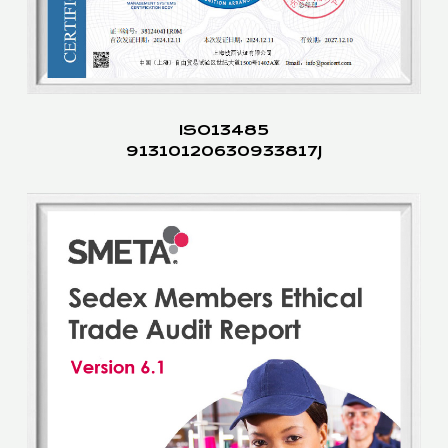
ISO13485
91310120630933817J