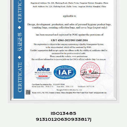
ISO13485
91310120630933817J