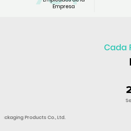
Empresa
Cada P
2003
Se fundó Shanghai Huacheng Packaging Prod