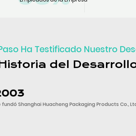
Empresa
aso Ha Testificado Nuestro Des
Historia del Desarroll
ucts Co., Ltd.
2009
Inició la investig
productos para 