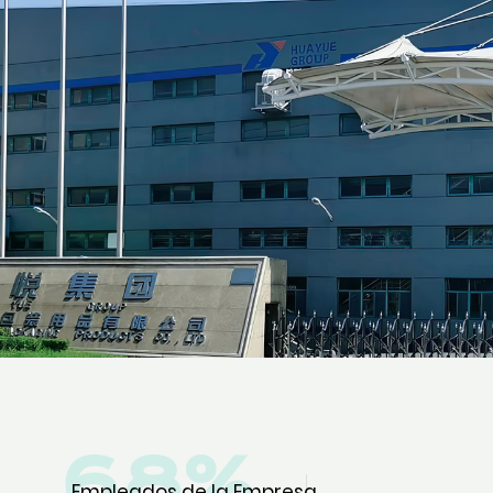
70
%
Empleados de la