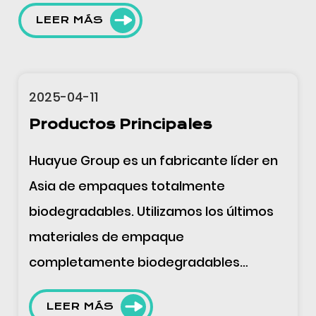
LEER MÁS
11
2025-04-11
tos Principales
Campo de
Product
oup es un fabricante líder en
El servicio 
empaques totalmente
abarca I+D,
ables. Utilizamos los últimos
película, i
es de empaque
bolsas, se 
amente biodegradables
demandas de
T+almidón de maíz/calcio) y la
un diseño cr
MÁS