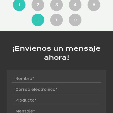
1
2
3
4
5
...
>
>>
¡Envíenos un mensaje
ahora!