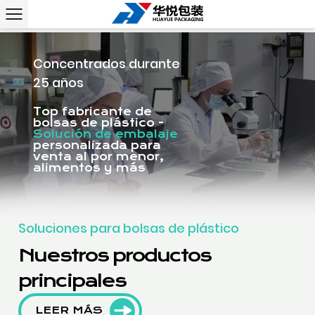
Concentrados durante
25 años
Top fabricante de
bolsas de plástico -
Solución de embalaje
personalizada para
venta al por menor,
alimentos y más
Soluciones para bolsas de plástico
Nuestros productos
principales
LEER MÁS