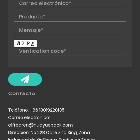
Contacto
Teléfono: +86 18019228135
Correo electrónico:
alfredren@huayuepack.com
Dirección: No.228 Calle ZhaiXing, Zona
Industrial de XinSheng, Pueblo de ZheLin,