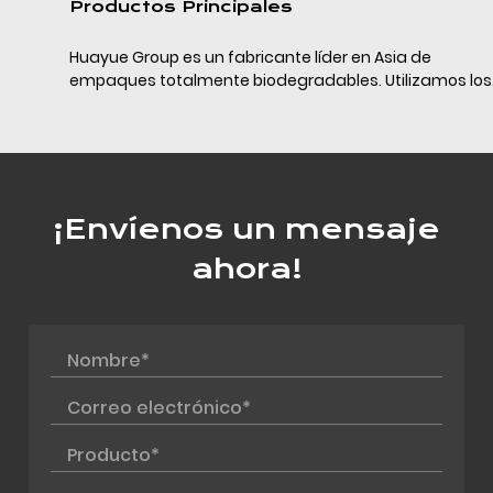
Productos Principales
Huayue Group es un fabricante líder en Asia de
empaques totalmente biodegradables. Utilizamos los
últimos materiales de empaque completamente
biodegradables (PLA+PBAT+almidón de maíz/calcio) y
la tecn...
¡Envíenos un mensaje
ahora!