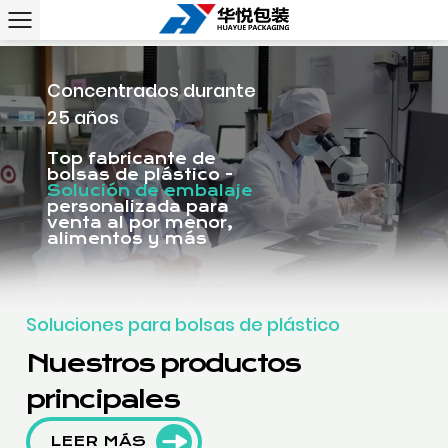
Concentrados durante
25 años
Top fabricante de
bolsas de plástico -
Solución de embalaje
personalizada para
venta al por menor,
alimentos y más
Soluciones para bolsas de plástico
Nuestros productos
principales
LEER MÁS