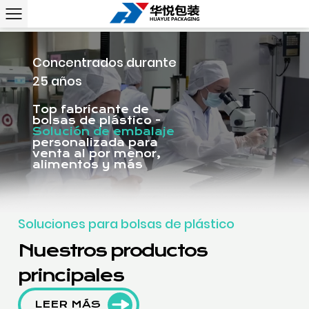
Concentrados durante
25 años
Top fabricante de
bolsas de plástico -
Solución de embalaje
personalizada para
venta al por menor,
alimentos y más
Soluciones para bolsas de plástico
Nuestros productos
principales
LEER MÁS