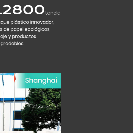
20000
ton
que plástico innovador,
as
s de papel ecológicas,
laje y productos
egradables.