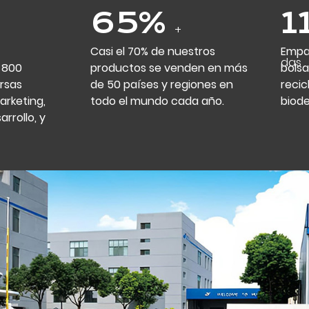
70
%
1
+
Casi el 70% de nuestros
Empa
elad
 800
productos se venden en más
bolsa
rsas
de 50 países y regiones en
recic
rketing,
todo el mundo cada año.
biod
arrollo, y