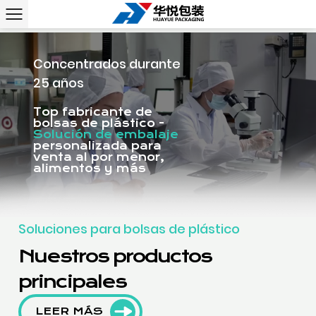
Concentrados durante
25 años
Top fabricante de
bolsas de plástico -
Solución de embalaje
personalizada para
venta al por menor,
alimentos y más
Soluciones para bolsas de plástico
Nuestros productos
principales
LEER MÁS