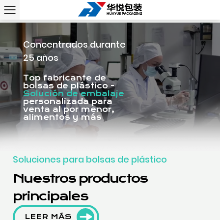
Concentrados durante
25 años
Top fabricante de
bolsas de plástico -
Solución de embalaje
personalizada para
venta al por menor,
alimentos y más
Soluciones para bolsas de plástico
Nuestros productos
principales
LEER MÁS