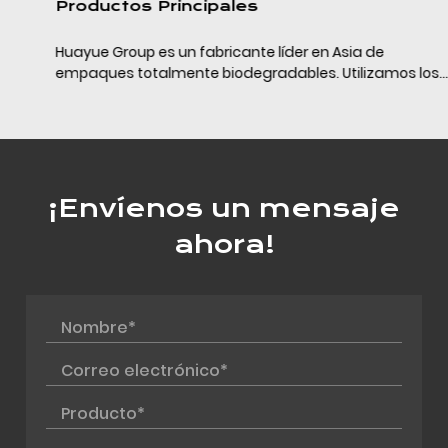
Productos Principales
Huayue Group es un fabricante líder en Asia de
empaques totalmente biodegradables. Utilizamos los
últimos materiales de empaque completamente
biodegradables (PLA+PBAT+almidón de maíz/calcio) y
la tecn...
¡Envíenos un mensaje
ahora!