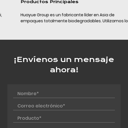
Productos Principales
Huayue Group es un fabricante líder en Asia de
empaques totalmente biodegradables. Utilizamos los
últimos materiales de empaque completamente
biodegradables (PLA+PBAT+almidón de maíz/calcio) y
la tecn...
¡Envíenos un mensaje
ahora!