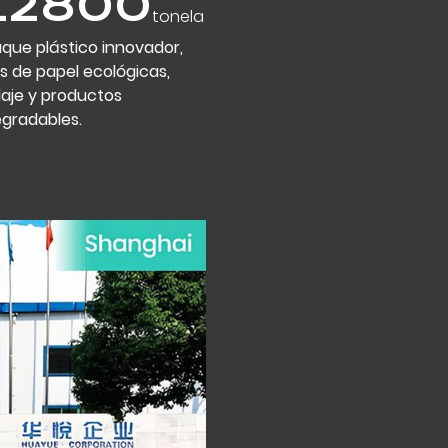
20000
ton
que plástico innovador,
as
s de papel ecológicas,
laje y productos
egradables.