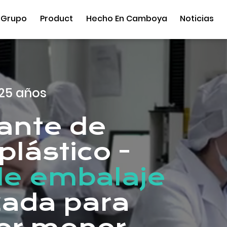
 Grupo
Product
Hecho En Camboya
Noticias
25 años
cante de
plástico -
de embalaje
zada para