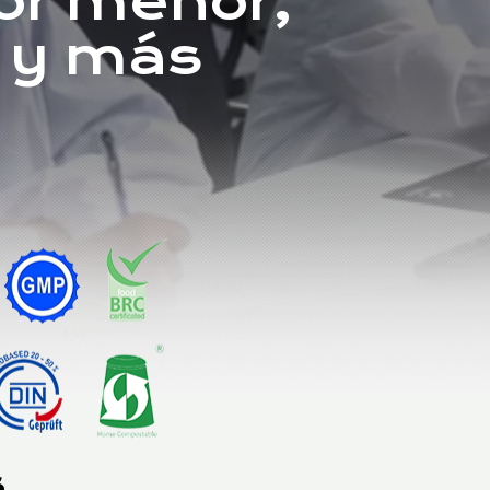
por menor,
 y más
s