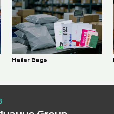
Mailer Bags
8
Huayue Group