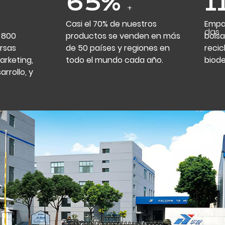
70
%
1
+
Casi el 70% de nuestros
Empa
elad
 800
productos se venden en más
bolsa
rsas
de 50 países y regiones en
recic
rketing,
todo el mundo cada año.
biod
arrollo, y