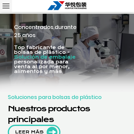
Concentrados durante
25 años
Top fabricante de
bolsas de plástico -
Solución de embalaje
personalizada para
venta al por menor,
alimentos y más
Soluciones para bolsas de plástico
Nuestros productos
principales
LEER MÁS