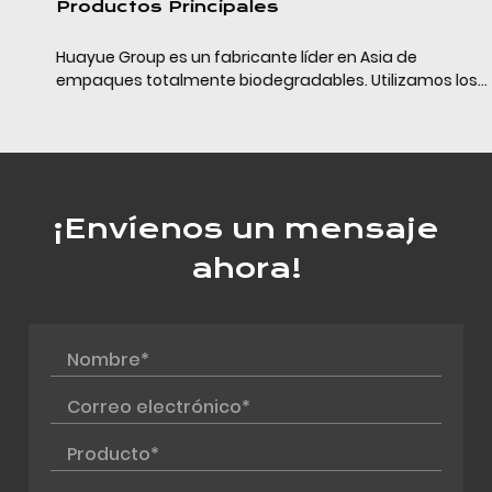
Productos Principales
Huayue Group es un fabricante líder en Asia de
empaques totalmente biodegradables. Utilizamos los
últimos materiales de empaque completamente
biodegradables (PLA+PBAT+almidón de maíz/calcio) y
la tecn...
¡Envíenos un mensaje
ahora!