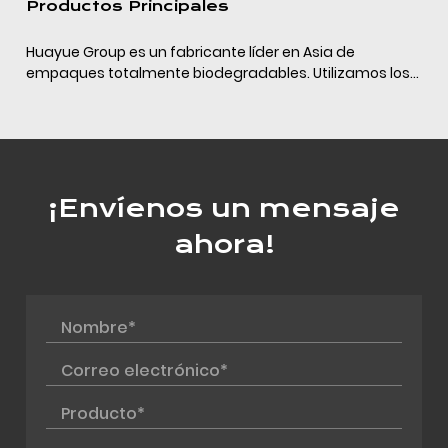
Productos Principales
Huayue Group es un fabricante líder en Asia de
empaques totalmente biodegradables. Utilizamos los
últimos materiales de empaque completamente
biodegradables (PLA+PBAT+almidón de maíz/calcio) y
la tecn...
¡Envíenos un mensaje
ahora!