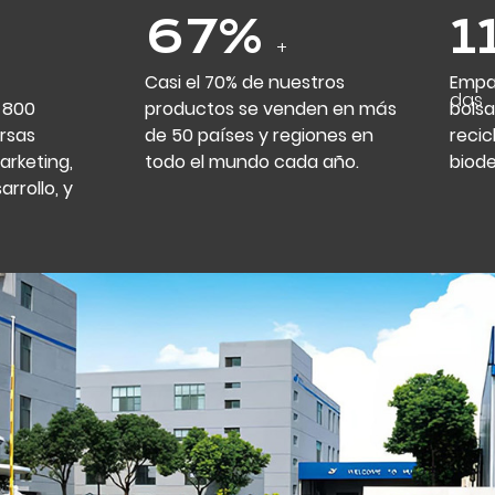
70
%
1
+
Casi el 70% de nuestros
Empa
elad
 800
productos se venden en más
bolsa
rsas
de 50 países y regiones en
recic
rketing,
todo el mundo cada año.
biod
arrollo, y