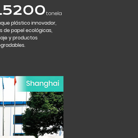
20000
ton
que plástico innovador,
as
s de papel ecológicas,
laje y productos
egradables.