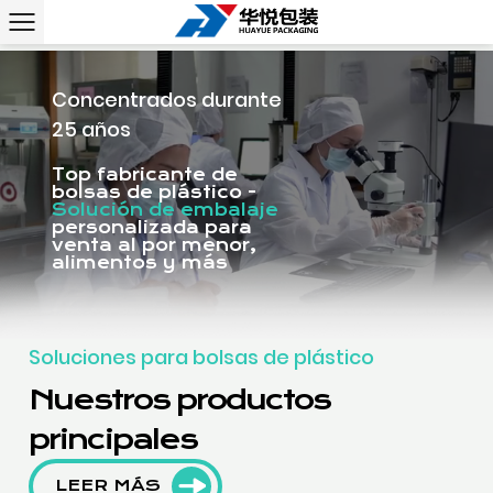
Concentrados durante
25 años
Top fabricante de
bolsas de plástico -
Solución de embalaje
personalizada para
venta al por menor,
alimentos y más
Soluciones para bolsas de plástico
Nuestros productos
principales
LEER MÁS