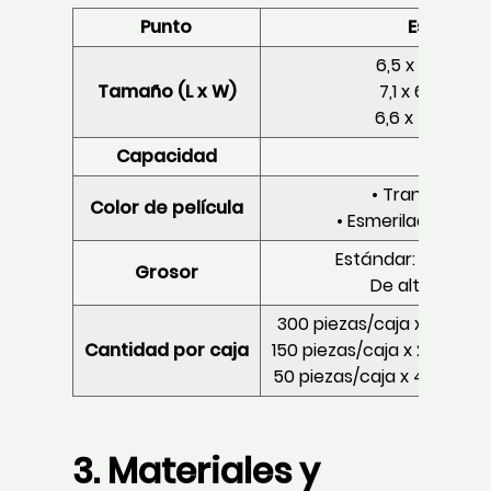
Punto
Especifi
6,5 x 5,9" (16,
Tamaño (L x W)
7,1 x 6,7" (18,
6,6 x 5,8" (16,
Capacidad
• 0,5 L 
• Transparent
Color de película
• Esmerilado / Col
Estándar: 1,0–2,5 
Grosor
De alta resiste
300 piezas/caja x 4 cajas
Cantidad por caja
150 piezas/caja x 24 cajas
50 piezas/caja x 48 cajas
3. Materiales y