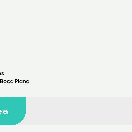
os
 Boca Plana
ea